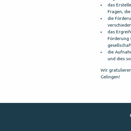
das Erstell
Fragen, die
die Förder
verschiede
das Ergreif
Förderung s
gesellschaf
die Aufnah
und dies so
Wir gratuliere
Gelingen!