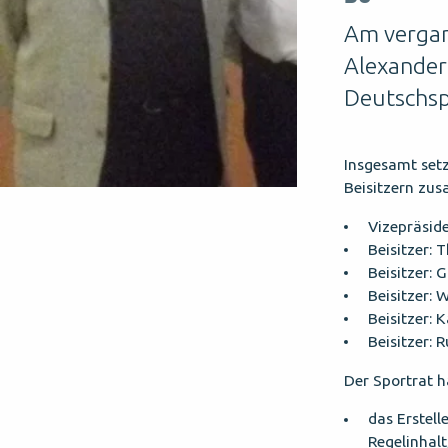
Am vergan
Alexander
Deutschsp
Insgesamt setz
Beisitzern zu
Vizepräsid
Beisitzer:
Beisitzer: 
Beisitzer: W
Beisitzer:
Beisitzer: R
Der Sportrat h
das Erstell
Regelinhalt