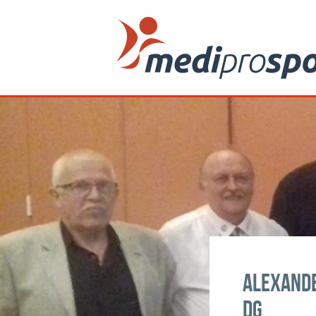
Alexande
DG