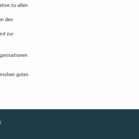
tive zu allen
en den
und zur
ganisationen
ünschen gutes
E