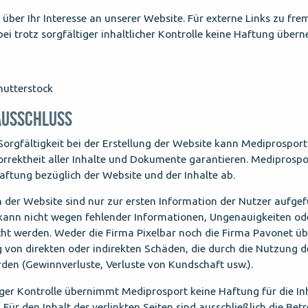
 über Ihr Interesse an unserer Website. Für externe Links zu fr
ei trotz sorgfältiger inhaltlicher Kontrolle keine Haftung über
hutterstock
AUSSCHLUSS
Sorgfältigkeit bei der Erstellung der Website kann Mediprosport 
orrektheit aller Inhalte und Dokumente garantieren. Mediprospo
aftung bezüglich der Website und der Inhalte ab.
 der Website sind nur zur ersten Information der Nutzer aufgef
kann nicht wegen fehlender Informationen, Ungenauigkeiten od
ht werden. Weder die Firma Pixelbar noch die Firma Pavonet ü
von direkten oder indirekten Schäden, die durch die Nutzung d
den (Gewinnverluste, Verluste von Kundschaft usw.).
iger Kontrolle übernimmt Mediprosport keine Haftung für die In
 Für den Inhalt der verlinkten Seiten sind ausschließlich die Betr