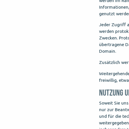
werden im Rahm
Informationen,
genutzt werde
Jeder Zugriff 
werden protoko
Zwecken. Proto
übertragene D
Domain.
Zusätzlich wer
Weitergehende
freiwillig, et
NUTZUNG U
Soweit Sie uns
nur zur Beantw
und für die te
weitergegeben