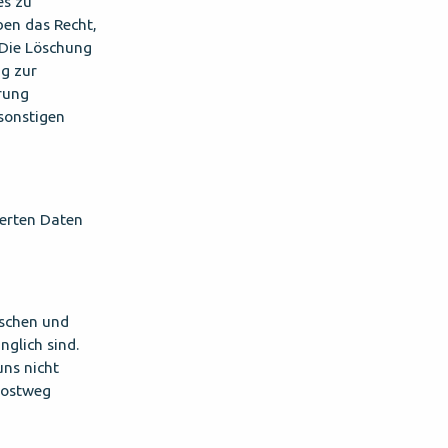
es zu
ben das Recht,
. Die Löschung
ng zur
rung
 sonstigen
herten Daten
ischen und
nglich sind.
uns nicht
 Postweg