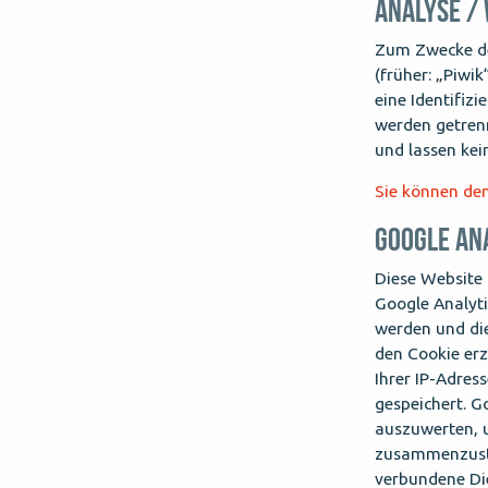
Analyse /
Zum Zwecke de
(früher: „Piwi
eine Identifiz
werden getren
und lassen kei
Sie können dem
GOOGLE AN
Diese Website 
Google Analyti
werden und die
den Cookie erz
Ihrer IP-Adres
gespeichert. G
auszuwerten, u
zusammenzuste
verbundene Die