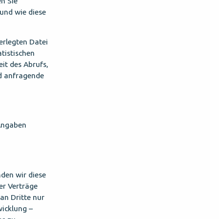
n Sie
und wie diese
erlegten Datei
tistischen
it des Abrufs,
d anfragende
 Angaben
den wir diese
er Verträge
an Dritte nur
icklung –