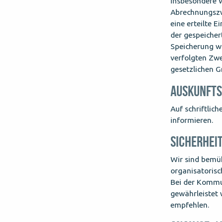
insbesondere W
Abrechnungszwe
eine erteilte 
der gespeicher
Speicherung wi
verfolgten Zwe
gesetzlichen G
AUSKUNFT
Auf schriftlic
informieren.
SICHERHEI
Wir sind bemüh
organisatorisc
Bei der Kommun
gewährleistet 
empfehlen.