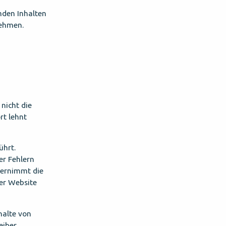
emden Inhalten
nehmen.
nicht die
rt lehnt
ührt.
er Fehlern
bernimmt die
er Website
halte von
eiber