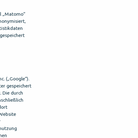
ol „Matomo“
nonymisiert,
tistikdaten
gespeichert
c. („Google“).
ter gespeichert
. Die durch
schließlich
dort
 Website
r
tnutzung
onen