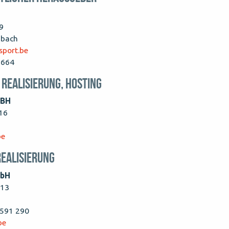
t
9
nbach
port.be
5664
 Realisierung, Hosting
MBH
16
be
Realisierung
bH
 13
7 591 290
be