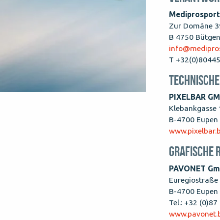
Mediprospor
Zur Domäne 3
B 4750 Bütge
info@medipros
T +32(0)8044
Technische
PIXELBAR G
Klebankgasse 
B-4700 Eupen
www.pixelbar.
Grafische 
PAVONET Gm
Euregiostraße
B-4700 Eupen
Tel.: +32 (0)8
www.pavonet.