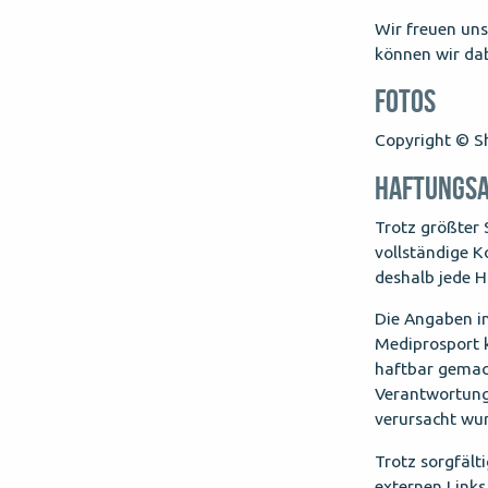
Wir freuen uns
können wir dab
FOTOS
Copyright © S
HAFTUNGS
Trotz größter 
vollständige K
deshalb jede H
Die Angaben in
Mediprosport 
haftbar gemac
Verantwortung 
verursacht wur
Trotz sorgfält
externen Links.