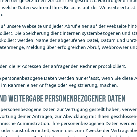
en der gesetzlichen Vorschriften geschützt. Nachfolgend finde
 welche Daten während Ihres Besuchs auf der Webseite erfasst 
n:
auf unsere Webseite und jeder Abruf einer auf der Webseite hint
lliert. Die Speicherung dient internen systembezogenen und sta
kolliert werden: Name der abgerufenen Datei, Datum und Uhrze
atenmenge, Meldung über erfolgreichen Abruf, Webbrowser un
den die IP Adressen der anfragenden Rechner protokolliert.
 personenbezogene Daten werden nur erfasst, wenn Sie diese
wa im Rahmen einer Anfrage oder Registrierung, machen.
ND WEITERGABE PERSONENBEZOGENER DATEN
 personenbezogene Daten zur Verfügung gestellt haben, verwen
ortung deiner Anfragen, zur Abwicklung mit Ihnen geschlossen
chnische Administration. Ihre personenbezogenen Daten werden 
 oder sonst übermittelt, wenn dies zum Zwecke der Vertragsabw