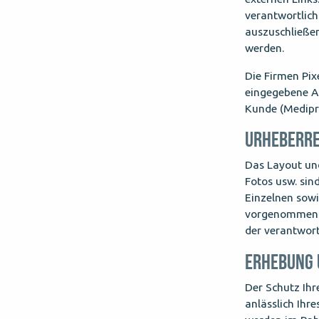
verantwortlich
auszuschließen
werden.
Die Firmen Pi
eingegebene Ar
Kunde (Medipro
URHEBERR
Das Layout und
Fotos usw. sind
Einzelnen sow
vorgenommen w
der verantwort
ERHEBUNG 
Der Schutz Ih
anlässlich Ihr