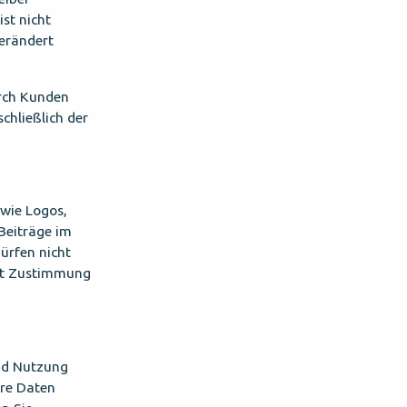
ist nicht
verändert
urch Kunden
chließlich der
 wie Logos,
 Beiträge im
ürfen nicht
it Zustimmung
nd Nutzung
hre Daten