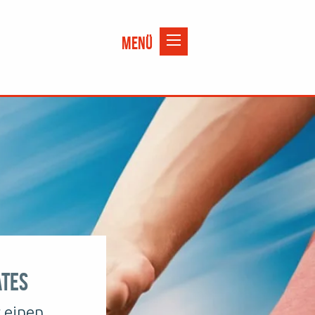
ates
 einen