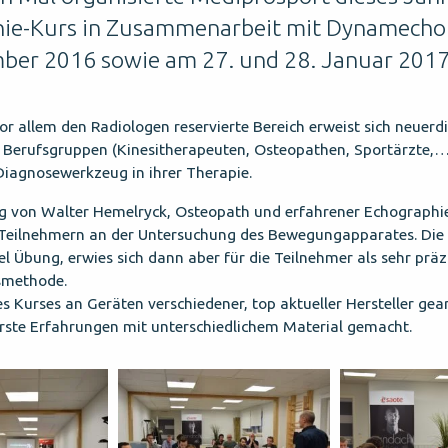
ie-Kurs in Zusammenarbeit mit Dynamecho 
ber 2016 sowie am 27. und 28. Januar 2017
vor allem den Radiologen reservierte Bereich erweist sich neuerd
n Berufsgruppen (Kinesitherapeuten, Osteopathen, Sportärzte,…
Diagnosewerkzeug in ihrer Therapie.
g von Walter Hemelryck, Osteopath und erfahrener Echographie
e Teilnehmern an der Untersuchung des Bewegungapparates. Die
el Übung, erwies sich dann aber für die Teilnehmer als sehr präz
smethode.
 Kurses an Geräten verschiedener, top aktueller Hersteller gea
rste Erfahrungen mit unterschiedlichem Material gemacht.