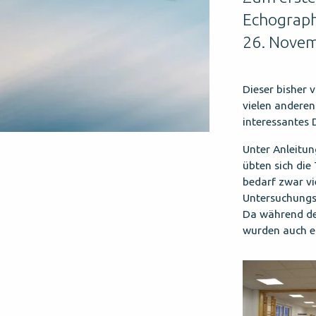
Echograph
26. Novem
Dieser bisher 
vielen andere
interessantes 
Unter Anleitun
übten sich di
bedarf zwar vi
Untersuchung
Da während des
wurden auch e