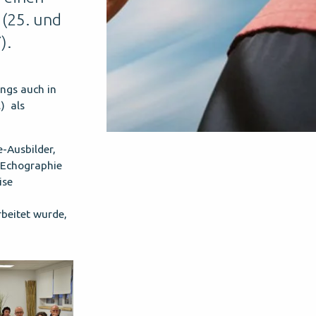
(25. und
).
ings auch in
) als
-Ausbilder,
 Echographie
ise
rbeitet wurde,